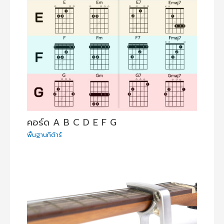
คอร์ด A B C D E F G
พื้นฐานกีต้าร์