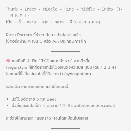
Thumb - Index - Middle - Ring - Middle - Index (T-
I-M-R-M-I)
โป้ง – ชี้ – กลาง – นาง – กลาง – ชี้ (ป-ช-ก-น-ก-ช)
ฝึกวน Pattern นี้ช้า ๆ ก่อน แล้วค่อยเร่งเร็ว
ใช้คอร์ดง่าย ๆ เช่น C หรือ Am ประกอบการฝึก
เทคนิคที่ 4: ฝึก “นิ้วโป้งแยกจังหวะ” จากนิ้วอื่น
Fingerstyle ที่เท่คือการที่นิ้วโป้งเล่นจังหวะเบส (เช่น เดิน 1 2 3 4)
ในขณะที่นิ้วอื่นเล่นเมโลดี้ที่อิสระกว่า (syncopation)
ลองเปิด metronome แล้วฝึกแบบนี้:
นิ้วโป้งดีดสาย 5 ทุก Beat
นิ้วอื่นเล่นเมโลดี้ช้า ๆ บนสาย 1-2-3 แบบไม่ต้องลงจังหวะพอดี
จะช่วยให้สามารถ “แยกร่าง” เล่นได้เหมือนโปรเลย!