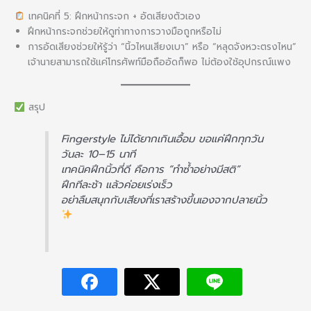
เทคนิคที่ 5: ฝึกหน้ากระจก + อัดเสียงตัวเอง
ฝึกหน้ากระจกช่วยให้ดูท่าทางการวางมือถูกหรือไม่
การอัดเสียงช่วยให้รู้ว่า “นิ้วไหนเสียงเบา” หรือ “หลุดจังหวะตรงไหน”
เจ้านายสามารถใช้แค่โทรศัพท์มือถืออัดก็พอ ไม่ต้องใช้อุปกรณ์แพง
สรุป
Fingerstyle ไม่ได้ยากเกินเอื้อม ขอแค่ฝึกทุกวัน
วันละ 10–15 นาที
เทคนิคฝึกนิ้วที่ดี คือการ “ทำซ้ำอย่างมีสติ”
ฝึกทีละช้า แล้วค่อยเร่งเร็ว
อย่าลืมสนุกกับเสียงที่เราสร้างขึ้นเองจากปลายนิ้ว