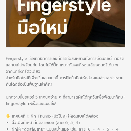
Fingerstyle คือเทคนิคการเล่นกีตาร์ที่ผสมผสานทั้งการดีดเมโลดี้, คอร์ด
และเบสไปพร้อมกัน โดยไม่ใช้ปิ๊ก เหมาะกับคนที่ชอบเสียงดนตรีเต็ม ๆ
จากแค่กีตาร์ตัวเดียว
สำหรับมือใหม่ที่เพิ่งเริ่มเล่นแนวนี้ การฝึกนิ้วมือให้คล่องแคล่วและประสาน
กันได้ดีถือเป็นพื้นฐานสำคัญ
บทความนี้ขอแชร์ 5 เทคนิคง่าย ๆ ที่สามารถฝึกได้ทุกวันเพื่อพัฒนาทักษะ
fingerstyle ให้เร็วและแม่นขึ้น!
เทคนิคที่ 1: ฝึก Thumb (นิ้วโป้ง) ให้เดินเบสได้คล่อง
นิ้วโป้งทำหน้าที่ดีดสายเบส (สาย 6, 5, 4)
ฝึกให้ “ดีดสลับสาย” แบบสม่ำเสมอ เช่น:
สาย 6 - 4 - 5 - 4