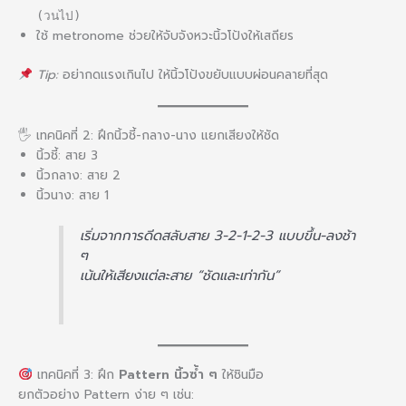
(วนไป)
ใช้ metronome ช่วยให้จับจังหวะนิ้วโป้งให้เสถียร
Tip:
อย่ากดแรงเกินไป ให้นิ้วโป้งขยับแบบผ่อนคลายที่สุด
🖐️ เทคนิคที่ 2: ฝึกนิ้วชี้-กลาง-นาง แยกเสียงให้ชัด
นิ้วชี้: สาย 3
นิ้วกลาง: สาย 2
นิ้วนาง: สาย 1
เริ่มจากการดีดสลับสาย 3-2-1-2-3 แบบขึ้น-ลงช้า
ๆ
เน้นให้เสียงแต่ละสาย “ชัดและเท่ากัน”
เทคนิคที่ 3: ฝึก
Pattern นิ้วซ้ำ ๆ
ให้ชินมือ
ยกตัวอย่าง Pattern ง่าย ๆ เช่น: