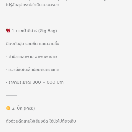
ไปรู้จักอุปกรณ์จำเป็นแบบครบๆ
⸻
1. กระเป๋ากีต้าร์ (Gig Bag)
ป้องกันฝุ่น รอยขีด และความชื้น
• ถ้ามีสายสะพาย จะพกพาง่าย
• ควรมีซับในเล็กน้อยกันกระแทก
• ราคาประมาณ 300 – 600 บาท
⸻
2. ปิ๊ก (Pick)
ตัวช่วยดีดสายให้เสียงชัด ใช้นิ้วไม่ต้องเจ็บ