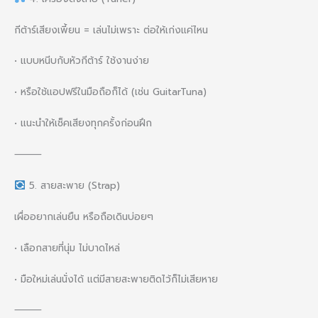
กีต้าร์เสียงเพี้ยน = เล่นไม่เพราะ ต่อให้เก่งแค่ไหน
• แบบหนีบกับหัวกีต้าร์ ใช้งานง่าย
• หรือใช้แอปฟรีในมือถือก็ได้ (เช่น GuitarTuna)
• แนะนำให้เช็คเสียงทุกครั้งก่อนฝึก
⸻
5. สายสะพาย (Strap)
เผื่ออยากเล่นยืน หรือถือเดินบ่อยๆ
• เลือกสายที่นุ่ม ไม่บาดไหล่
• มือใหม่เล่นนั่งได้ แต่มีสายสะพายติดไว้ก็ไม่เสียหาย
⸻