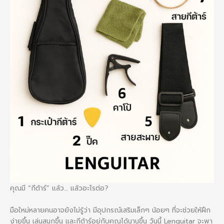
คุณมี “กีต้าร์” แล้ว… แล้วอะไรต่อ?
มือใหม่หลายคนอาจยังไม่รู้ว่า มีอุปกรณ์เสริมเล็กๆ น้อยๆ ที่จะช่วยให้ฝึก
ง่ายขึ้น เล่นสนุกขึ้น และกีต้าร์อยู่กับคุณได้นานขึ้น วันนี้ Lenguitar จะพา