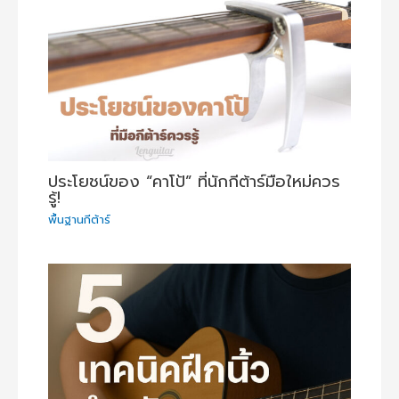
ประโยชน์ของ “คาโป้” ที่นักกีต้าร์มือใหม่ควร
รู้!
พื้นฐานกีต้าร์