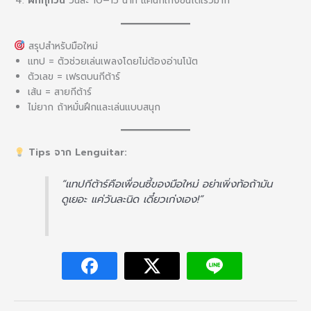
ฝึกทุกวัน
วันละ 10–15 นาที แค่นี้ก็เก่งขึ้นได้เร็วมาก
สรุปสำหรับมือใหม่
แทป = ตัวช่วยเล่นเพลงโดยไม่ต้องอ่านโน้ต
ตัวเลข = เฟรตบนกีต้าร์
เส้น = สายกีต้าร์
ไม่ยาก ถ้าหมั่นฝึกและเล่นแบบสนุก
Tips จาก Lenguitar:
“แทปกีต้าร์คือเพื่อนซี้ของมือใหม่ อย่าเพิ่งท้อถ้ามัน
ดูเยอะ แค่วันละนิด เดี๋ยวเก่งเอง!”