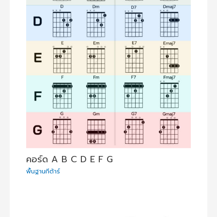
คอร์ด A B C D E F G
พื้นฐานกีต้าร์