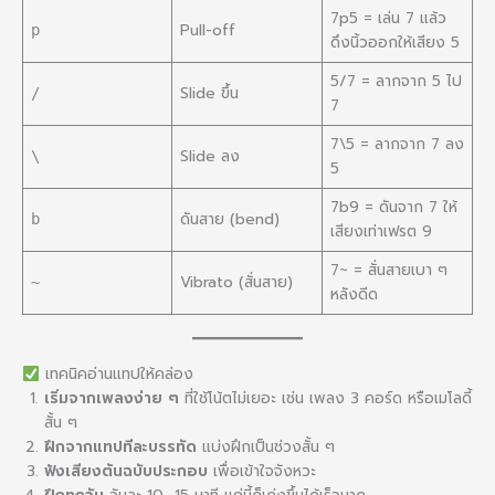
7p5 = เล่น 7 แล้ว
Pull-off
p
ดึงนิ้วออกให้เสียง 5
5/7 = ลากจาก 5 ไป
Slide ขึ้น
/
7
7\5 = ลากจาก 7 ลง
Slide ลง
\
5
7b9 = ดันจาก 7 ให้
ดันสาย (bend)
b
เสียงเท่าเฟรต 9
7~ = สั่นสายเบา ๆ
Vibrato (สั่นสาย)
~
หลังดีด
เทคนิคอ่านแทปให้คล่อง
เริ่มจากเพลงง่าย ๆ
ที่ใช้โน้ตไม่เยอะ เช่น เพลง 3 คอร์ด หรือเมโลดี้
สั้น ๆ
ฝึกจากแทปทีละบรรทัด
แบ่งฝึกเป็นช่วงสั้น ๆ
ฟังเสียงต้นฉบับประกอบ
เพื่อเข้าใจจังหวะ