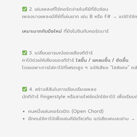
2. เล่นเพลงที่ใช้คอร์ดง่ายในคีย์ที่ซับซ้อน
เพลงบางเพลงมีคีย์ที่เล่นยาก เช่น B หรือ F# → แต่ถ้าใช้
เหมาะมากกับมือใหม่
ที่ยังไม่ชินกับคอร์ดบาร์
3. เปลี่ยนอารมณ์ของเสียงกีต้าร์
คาโป้ช่วยให้เสียงของกีต้าร์
ใสขึ้น / แหลมขึ้น / ชัดขึ้น
โดยเฉพาะการใส่คาโป้ที่เฟรตสูง ๆ จะให้เสียง “ใสพิเศษ” คล้
4. สร้างสีสันในการเรียบเรียงเพลง
นักกีต้าร์ Fingerstyle หรือสายโฟล์คมักใช้คาโป้ เพื่อเรียบ
คนหนึ่งเล่นคอร์ดเปิด (Open Chord)
อีกคนใช้คาโป้เพื่อเล่นคีย์เดียวกัน แต่เสียงคนละย่าน → ฟ