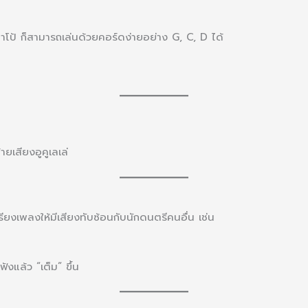
คาโป้ ก็สามารถเล่นด้วยคอร์ดง่ายอย่าง G, C, D ได้
ายเสียงอูคูเลเล่
เรียงเพลงให้มีเสียงทับซ้อนกับนักดนตรีคนอื่น เช่น
ังแล้ว “เต็ม” ขึ้น