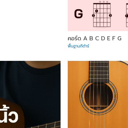
คอร์ด A B C D E F G
พื้นฐานกีต้าร์