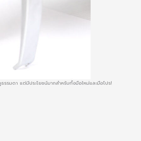
ดูธรรมดา แต่มีประโยชน์มากสำหรับทั้งมือใหม่และมือโปร!