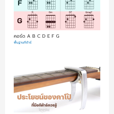
คอร์ด A B C D E F G
พื้นฐานกีต้าร์