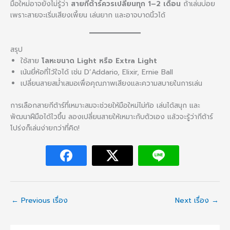
มือใหม่อาจยังไม่รู้ว่า
สายกีต้าร์ควรเปลี่ยนทุก 1–2 เดือน
ถ้าเล่นบ่อย
เพราะสายจะเริ่มเสียงเพี้ยน เล่นยาก และอาจบาดนิ้วได้
สรุป
ใช้สาย
โลหะขนาด Light หรือ Extra Light
เน้นยี่ห้อที่ไว้ใจได้ เช่น D’Addario, Elixir, Ernie Ball
เปลี่ยนสายสม่ำเสมอเพื่อคุณภาพเสียงและความสบายในการเล่น
การเลือกสายกีต้าร์ที่เหมาะสมจะช่วยให้มือใหม่ไม่ท้อ เล่นได้สนุก และ
พัฒนาฝีมือได้ไวขึ้น ลองเปลี่ยนสายให้เหมาะกับตัวเอง แล้วจะรู้ว่ากีต้าร์
โปร่งก็เล่นง่ายกว่าที่คิด!
←
Previous เรื่อง
Next เรื่อง
→