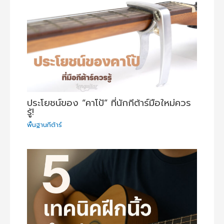
ประโยชน์ของ “คาโป้” ที่นักกีต้าร์มือใหม่ควร
รู้!
พื้นฐานกีต้าร์