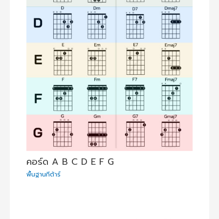
คอร์ด A B C D E F G
พื้นฐานกีต้าร์