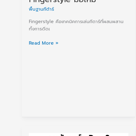
พื้นฐานกีต้าร์
Fingerstyle คือเทคนิคการเล่นกีตาร์ที่ผสมผสาน
ทั้งการดีดเ
5
Read More »
เทคนิค
ฝึก
นิ้ว
สำหรับ
Fingerstyle
มือ
ใหม่