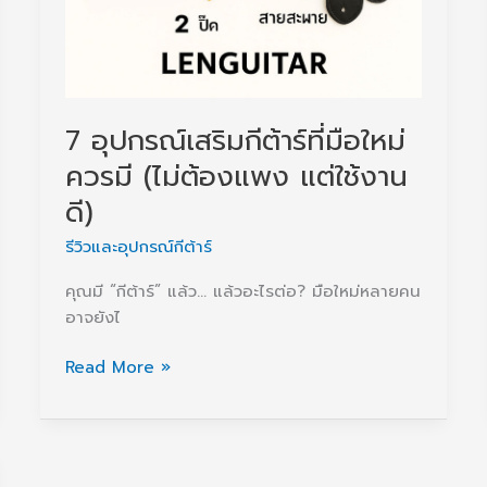
7 อุปกรณ์เสริมกีต้าร์ที่มือใหม่
ควรมี (ไม่ต้องแพง แต่ใช้งาน
ดี)
รีวิวและอุปกรณ์กีต้าร์
คุณมี “กีต้าร์” แล้ว… แล้วอะไรต่อ? มือใหม่หลายคน
อาจยังไ
7
Read More »
อุปกรณ์
เส
ริ
มกีต้าร์