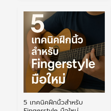
ตัว
แรก
แบบ
ไหน
ดี?
(คู่
มือ
เลือก
กีต้าร์
สำหรับ
คน
เริ่ม
เล่น)
5 เทคนิคฝึกนิ้วสำหรับ
Fingerstyle มือใหม่