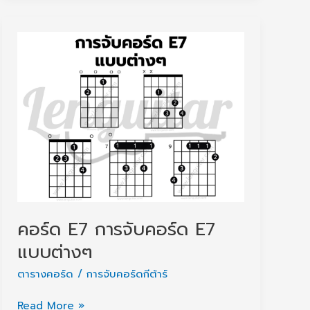
ไง
ให้
เล่น
ง่าย
เสียง
ดี?
คอร์ด E7 การจับคอร์ด E7
แบบต่างๆ
ตารางคอร์ด / การจับคอร์ดกีต้าร์
คอร์ด
Read More »