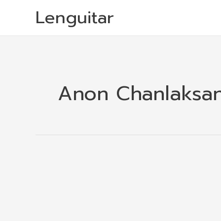
Skip
Lenguitar
to
content
Anon Chanlaksa