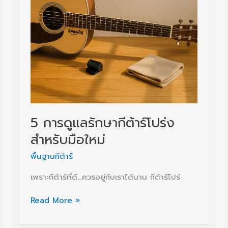
รู้
ก่อน
กด
สั่ง)
5 การดูแลรักษากีต้าร์โปร่ง
สำหรับมือใหม่
พื้นฐานกีต้าร์
เพราะกีต้าร์ที่ดี…ควรอยู่กับเราได้นาน กีต้าร์โปร่
5
Read More »
การ
ดู