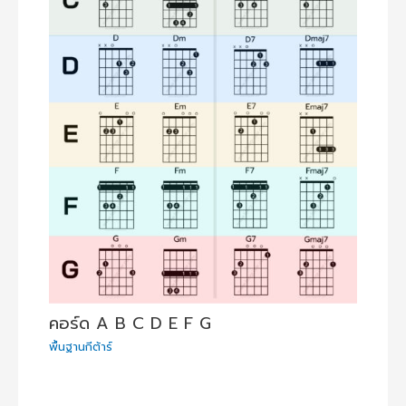
คอร์ด A B C D E F G
พื้นฐานกีต้าร์