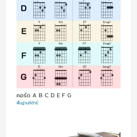
คอร์ด A B C D E F G
พื้นฐานกีต้าร์