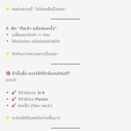
คอร์ดพวกนี้ “ไม่ต้องยืดนิ้วเยอะ”
5. ฝึก “ทีละช้า แล้วค่อยเร็ว”
เปลี่ยนคอร์ดช้า ๆ ก่อน
ให้แม่นก่อน แล้วค่อยเร่งสปีด
สำคัญกว่าความยาวนิ้วเยอะ
ถ้านิ้วสั้น ควรใช้กีต้าร์แบบไหนดี?
แนะนำ:
กีต้าร์ขนาด
3/4
กีต้าร์ทรง
Parlor
คอเล็ก (Slim neck)
จะช่วยให้จับคอร์ดง่ายขึ้นมาก