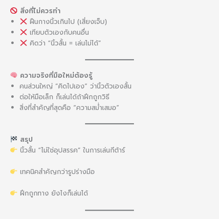
สิ่งที่ไม่ควรทำ
ฝืนกางนิ้วเกินไป (เสี่ยงเจ็บ)
เทียบตัวเองกับคนอื่น
คิดว่า “นิ้วสั้น = เล่นไม่ได้”
ความจริงที่มือใหม่ต้องรู้
คนส่วนใหญ่ “คิดไปเอง” ว่านิ้วตัวเองสั้น
ต่อให้มือเล็ก ก็เล่นได้ถ้าฝึกถูกวิธี
สิ่งที่สำคัญที่สุดคือ “ความสม่ำเสมอ”
สรุป
นิ้วสั้น “ไม่ใช่อุปสรรค” ในการเล่นกีต้าร์
เทคนิคสำคัญกว่ารูปร่างมือ
ฝึกถูกทาง ยังไงก็เล่นได้