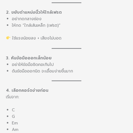
2. ขยับตำแหน่งนิ้วให้ใกล้เฟรต
อย่ากดกลางช่อง
ให้กด “ใกล้เส้นเหล็ก (เฟรต)”
ใช้แรงน้อยลง + เสียงไม่บอด
3. หันข้อมือออกเล็กน้อย
อย่าให้ข้อมือชิดคอเกินไป
ดันข้อมือออกนิด จะเอื้อมง่ายขึ้นมาก
4. เลือกคอร์ดง่ายก่อน
เริ่มจาก:
C
G
Em
Am