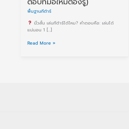
ตอบที่มือใหม่ต้องรู้)
พื้นฐานกีต้าร์
นิ้วสั้น เล่นกีต้าร์ได้ไหม? คำตอบคือ: เล่นได้
แน่นอน 1 […]
นิ้ว
Read More »
สั้น
เล่น
กีต้าร์
ได้
ไหม?
(คำ
ตอบ
ที่
มือ
ใหม่
ต้อง
รู้)