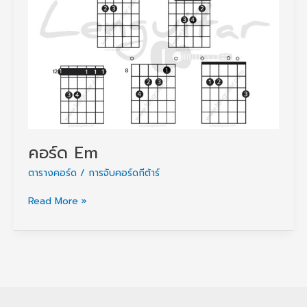
ที่
ควร
รู้
ก่อน
เล่น
เพลง
คอร์ด Em
ตารางคอร์ด / การจับคอร์ดกีต้าร์
คอร์ด
Read More »
Em