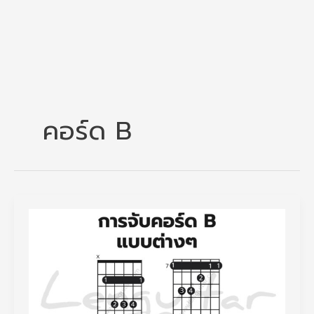
คอร์ด B